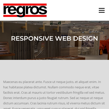
Zum
Inhalt
Menü
springen
RESPONSIVE WEB DESIGN
Maecenas eu placerat ante. Fusce ut neque justo, et aliquet enim. In
hac habitasse platea dictumst. Nullam commodo neque erat, vitae
facilisis erat. Cras at mauris ut tortor vestibulum fringilla vel sed metus.
Donec interdum purus a justo feugiat rutrum. Sed ac neque ut neque
dictum accumsan. Cras lacinia rutrum risus, id viverra metus dictum sit
amet. Fusce venenatis, urna eget cursus placerat, dui nisl fringilla