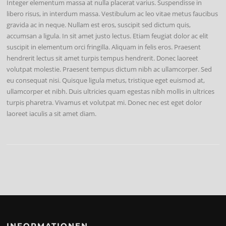
Integer elementum massa at nulla placerat varius. Suspendisse in
libero risus, in interdum massa. Vestibulum ac leo vitae metus faucibus
gravida ac in neque. Nullam est eros, suscipit sed dictum quis,
accumsan a ligula. In sit amet justo lectus. Etiam feugiat dolor ac elit
suscipit in elementum orci fringilla. Aliquam in felis eros. Praesent
hendrerit lectus sit amet turpis tempus hendrerit. Donec laoreet
volutpat molestie. Praesent tempus dictum nibh ac ullamcorper. Sed
eu consequat nisi. Quisque ligula metus, tristique eget euismod at,
ullamcorper et nibh. Duis ultricies quam egestas nibh mollis in ultrices
turpis pharetra. Vivamus et volutpat mi. Donec nec est eget dolor
laoreet iaculis a sit amet diam.
INFORMATIONEN