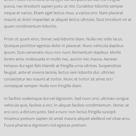
purus, nec tincidunt sapien justo ut nisl. Curabitur lobortis semper
neque et varius. Etiam eget lectus risus, a varius orci. Nam placerat
mauris at dolor imperdiet at aliquet lectus ultricies. Duis tincidunt mi at
quam condimentum lobortis.
Proin ut quam eros. Donec sed lobortis diam. Nulla nec odio lacus.
Quisque porttitor egestas dolor in placerat. Nunc vehicula dapibus
ipsum. Duis venenatis risus non nunc fermentum dapibus. Morbi
lorem ante, malesuada in mollis nec, auctor nec massa. Aenean
tempus dui eget felis blandit at fringilla urna ultrices. Suspendisse
feugiat, ante et viverra lacinia, lectus sem lobortis dui, ultricies
consectetur leo mauris at tortor. Nunc et tortor sit amet orci
consequat semper. Nulla non fringilla diam.
In facilisis scelerisque dui vel dignissim. Sed nunc orci, ultricies congue
vehicula quis, facilisis a orci. In aliquet facilisis condimentum. Donec at
orci orci, a dictum justo. Sed a nunc non lectus fringilla suscipit.
Vivamus pretium sapien sit amet mauris aliquet eleifend vel vitae arcu.
Fusce pharetra dignissim nisl egestas pretium.