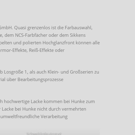
 GmbH. Quasi grenzenlos ist die Farbauswahl,
rte, dem NCS-Farbfächer oder dem Sikkens
belten und polierten Hochglanzfront können alle
rmor-Effekte, Reiß-Effekte oder
b Losgröße 1, als auch Klein- und Großserien zu
erial über Bearbeitungsprozesse
ßlich hochwertige Lacke kommen bei Hunke zum
er Lacke bei Hunke nicht durch vermehrten
r umweltfreundliche Verarbeitung
Schwabbelautomat