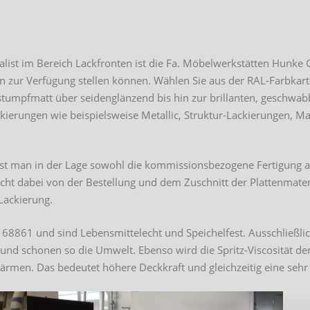
alist im Bereich Lackfronten ist die Fa. Möbelwerkstätten Hunke
en zur Verfügung stellen können. Wählen Sie aus der RAL-Farbka
tumpfmatt über seidenglänzend bis hin zur brillanten, geschwab
kierungen wie beispielsweise Metallic, Struktur-Lackierungen, Ma
 ist man in der Lage sowohl die kommissionsbezogene Fertigung a
reicht dabei von der Bestellung und dem Zuschnitt der Plattenmat
 Lackierung.
IN 68861 und sind Lebensmittelecht und Speichelfest. Ausschlie
 und schonen so die Umwelt. Ebenso wird die Spritz-Viscosität d
wärmen. Das bedeutet höhere Deckkraft und gleichzeitig eine seh