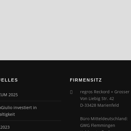
UELLES
FIRMENSITZ
regros Reckord + Grosse
ZUM 2025
Von Liebig Str. 42
D-33428 Marienfeld
oGiulio investiert in
ltigkeit
Büro Mitteldeutschland:
GWG Flemmingen
 2023