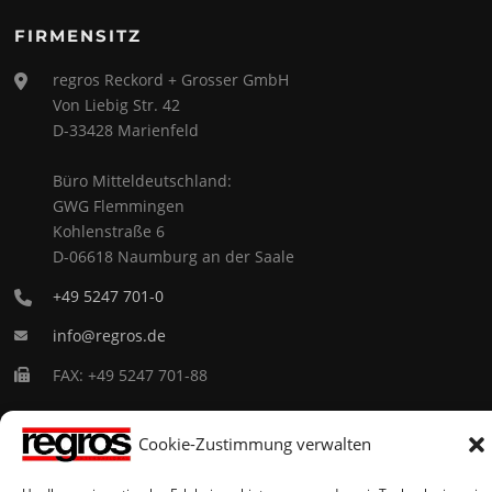
FIRMENSITZ
regros Reckord + Grosser GmbH
Von Liebig Str. 42
D-33428 Marienfeld
Büro Mitteldeutschland:
GWG Flemmingen
Kohlenstraße 6
D-06618 Naumburg an der Saale
+49 5247 701-0
info@regros.de
FAX: +49 5247 701-88
ÖFFNUNGSZEITEN
Cookie-Zustimmung verwalten
Wir sind für Sie erreichbar: