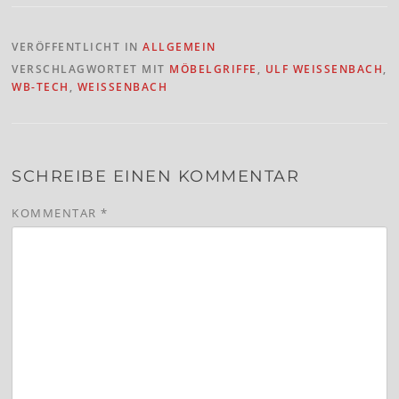
VERÖFFENTLICHT IN
ALLGEMEIN
VERSCHLAGWORTET MIT
MÖBELGRIFFE
,
ULF WEISSENBACH
,
WB-TECH
,
WEISSENBACH
SCHREIBE EINEN KOMMENTAR
KOMMENTAR
*